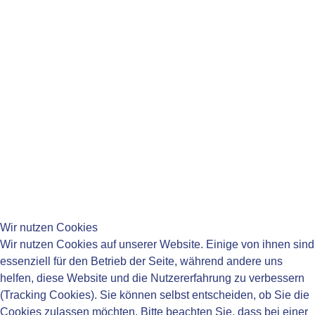
Mi:
08:15-11:45 Uhr
Do:
08:15-11:45 Uhr
14:00-18:00 Uhr
Fr:
08:15-11:45 Uhr
____________________________________
____________________________________
Wir nutzen Cookies
Wir nutzen Cookies auf unserer Website. Einige von ihnen sind
essenziell für den Betrieb der Seite, während andere uns
helfen, diese Website und die Nutzererfahrung zu verbessern
____________________________________
(Tracking Cookies). Sie können selbst entscheiden, ob Sie die
Impressum
Cookies zulassen möchten. Bitte beachten Sie, dass bei einer