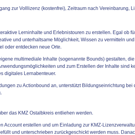
ang zur Volllizenz (kostenfrei), Zeitraum nach Vereinbarung, 
eraktive Lerninhalte und Erlebnistouren zu erstellen. Egal ob f
reative und unterhaltsame Möglichkeit, Wissen zu vermitteln un
l oder entdecken neue Orte.
eigene multimediale Inhalte (sogenannte Bounds) gestalten, di
n Anwendungsmöglichkeiten und zum Erstellen der Inhalte sind k
es digitales Lernabenteuer.
dungen zu Actionbound an, unterstützt Bildungseinrichtung bei 
.
über das KMZ Ostalbkreis entliehen werden.
aten Account erstellen und um Einladung zur KMZ-Lizenzverwalt
gefüllt und unterschrieben zurückgeschickt werden muss. Danac