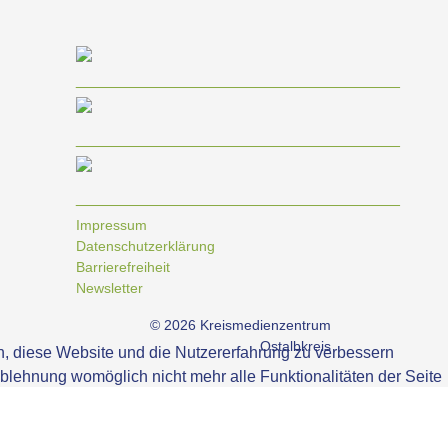
____________________________________
____________________________________
____________________________________
Impressum
Datenschutzerklärung
Barrierefreiheit
Newsletter
© 2026 Kreismedienzentrum
Ostalbkreis
en, diese Website und die Nutzererfahrung zu verbessern
Ablehnung womöglich nicht mehr alle Funktionalitäten der Seite